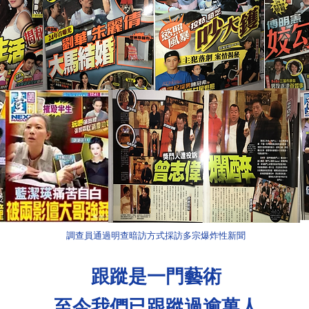
調查員通過明查暗訪方式採訪多宗爆炸性新聞
跟蹤是一門藝術
至今我們已跟蹤過逾萬人