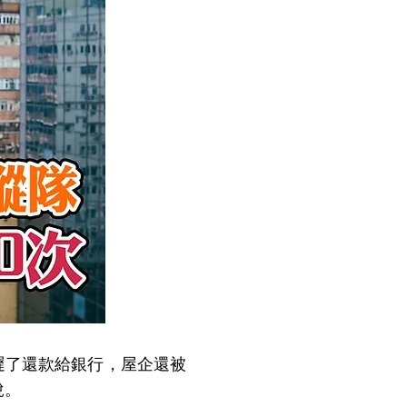
了還款給銀行，屋企還被
說。