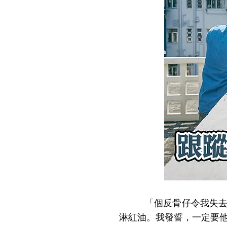
「個反骨仔令我失去了一
淋紅油。我發誓，一定要