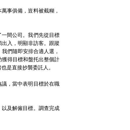
萬事俱備，豈料被截糊，
一間公司。我們先從目標
鎖出入，明顯非訪客。跟蹤
，我們隨即安排合適人選，
功獲得目標和盤托出整個計
書也是直接抄襲委託人。
議，當中表明目標於在職
以及解僱目標。調查完成
」