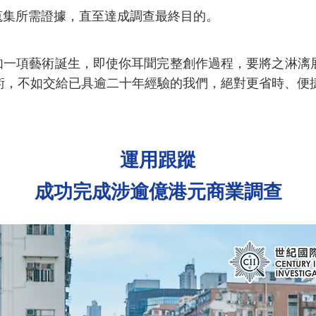
，蒐集所需證據，直至達成調查最終目的。
項藝術誕生，即使你耳聞完整創作過程，要將之淋漓展
術，不如交給已具逾二十年經驗的我們，絕對更省時、便
運用跟蹤
成功完成涉逾億港元商業調查