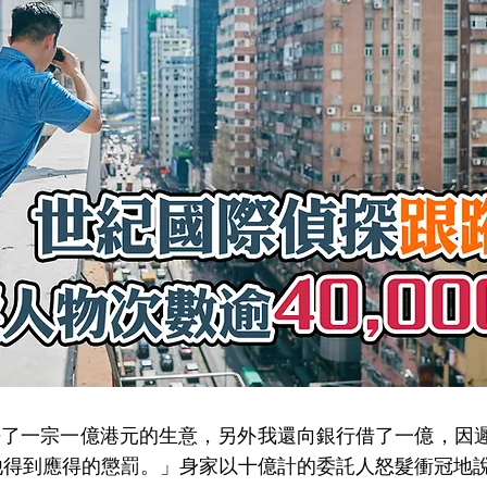
宗一億港元的生意，另外我還向銀行借了一億，因遲
他得到應得的懲罰。」身家以十億計的委託人怒髮衝冠地