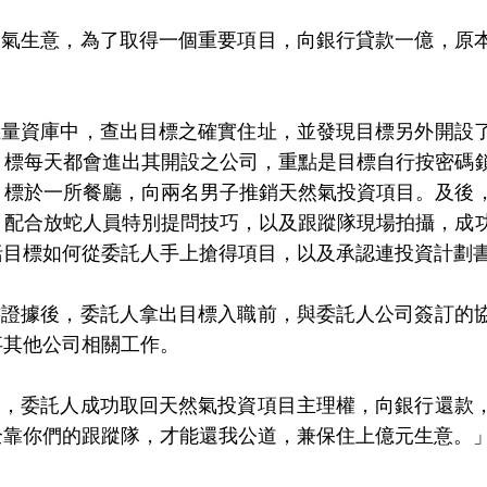
意，為了取得一個重要項目，向銀行貸款一億，原本
庫中，查出目標之確實住址，並發現目標另外開設了
目標每天都會進出其開設之公司，重點是目標自行按密碼
目標於一所餐廳，向兩名男子推銷天然氣投資項目。及後
，配合放蛇人員特別提問技巧，以及跟蹤隊現場拍攝，成
括目標如何從委託人手上搶得項目，以及承認連投資計劃
後，委託人拿出目標入職前，與委託人公司簽訂的協
事其他公司相關工作。
託人成功取回天然氣投資項目主理權，向銀行還款，
全靠你們的跟蹤隊，才能還我公道，兼保住上億元生意。