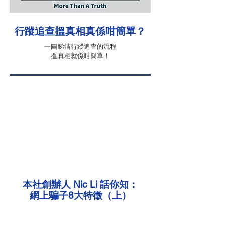
行蹤追查搵真相真係咁簡單？
一圖睇清行蹤追查的流程
​搵真相就係咁簡單！
​本社創辦人 Nic Li 話你知：
網上騙子8大特徵（上）