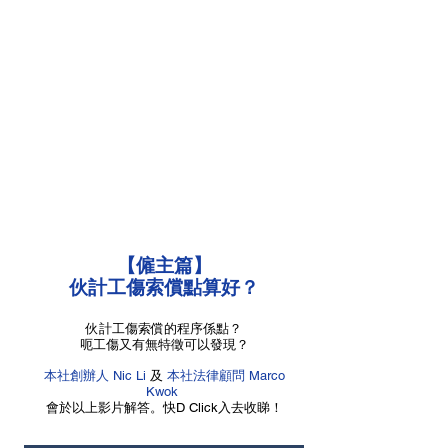
【僱主篇】
伙計工傷索償點算好？
伙計工傷索償的程序係點？
呃工傷又有無特徵可以發現？
本社創辦人 Nic Li
及
本社法律顧問 Marco
Kwok
會於以上影片解答。快D Click入去收睇！