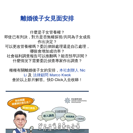
離婚後子女見面安排
什麼是子女管養權？
即使已有判決，對方是否無權探視/共同為子女成長
作出決定？
可以更改管養權嗎？委託律師處理還是自己處理，
哪個會增加成功率？
社會福利調查報告可以推翻嗎？能否預早詳閱？
什麼情況下需要委託偵查專家作出調查？
種種有關離婚後子女的安排，
本社創辦人
Nic
Li
及
法律顧問 Marco Kwok
會於以上影片解答。快D Click入去收睇！