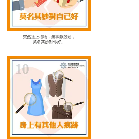
突然送上禮物，無事獻殷勤，
莫名其妙對你好。