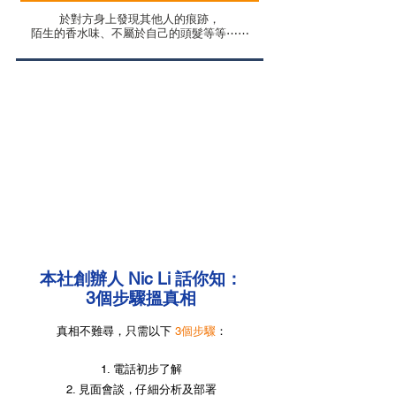
於對方身上發現其他人的痕跡，
陌生的香水味、不屬於自己的頭髮等等⋯⋯
​本社創辦人 Nic Li 話你知：
3個步驟搵真相
真相不難尋，只需以下
3個步驟
：
1. 電話初步了解
2. 見面會談，仔細分析及部署