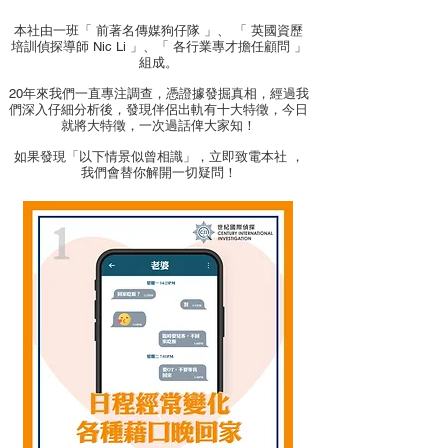
本社由一班「 前著名傳媒狗仔隊 」、 「 英國資歷
培訓偵探導師 Nic Li 」、「 各行業專才擔任顧問 」
組成。
20年來我們一直專注調查，憑證據發掘真相，經過我
們深入仔細分析後，發現伴侶出軌有十大特徵，今日
就將大特徵，一次過話俾大家知！
如果發現「以下情景似曾相識」，立即致電本社 ，
我們會替你解開一切疑問！