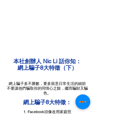
​本社創辦人
Nic Li 話你知：
網上騙子8大特徵（下）
網上騙子多不勝數，要多留意日常生活的細節
不要讓他們騙取你的同情心之餘，繼而騙財又騙
色。
網上騙子8大特徵：
1. Facebook頭像改用家庭照
2. 尋找共通點 增加共鳴感
3. 對愛情認真但曾受傷害
4. 吹捧自己的內在美 藉以突顯魅力
5. 外表吸引 滿口甜言蜜語