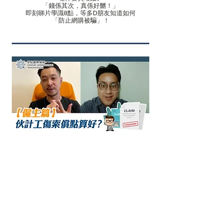
「錢係其次，真係好嬲！」
即刻睇片學識8點，等多D朋友知道如何
「防止網購被騙」！