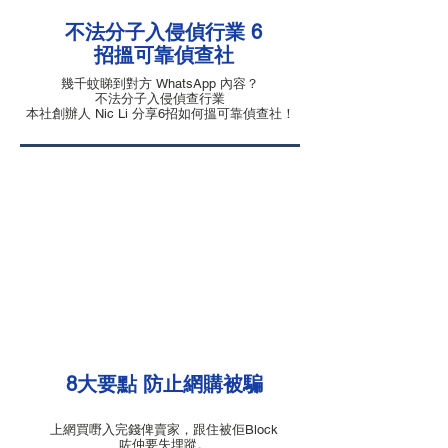
不法分子入侵偵行業 6
招搵可靠偵查社
幾千蚊睇到對方 WhatsApp 內容？
不法分子入侵偵查行業
本社創辦人 Nic Li 分享6招如何搵可靠偵查社！
8大要點 防止網購被騙
上網買嘢入完錢俾賣家，跟住被佢Block
咗仲要失埋蹤。