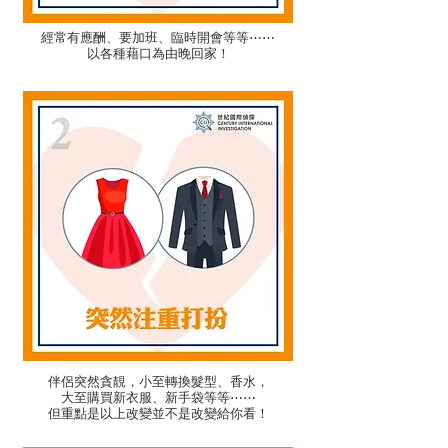
經常有應酬、要加班、臨時開會等等⋯⋯
以各種藉口為由晚回家！
伴侶突然貪靚，小至轉換髮型、香水，
大至購買新衣服、新手袋等等⋯⋯
但重點是以上改變並不是改變給你看！