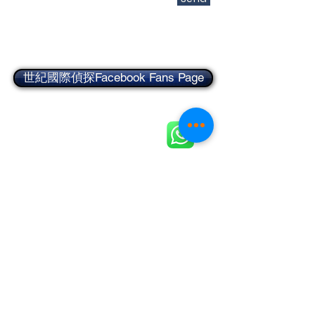
世紀國際偵探Facebook Fans Page
立即致電 / WhatsApp
即時報價 ​ 即時部署
＋852
5648 1222
（24小時）
及時處理 迅速解決問題無煩惱
九龍旺角彌敦道585號富時中心21樓04室