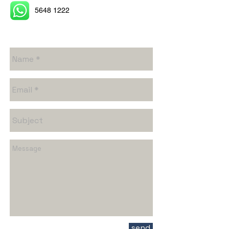
​
5648 1222
send