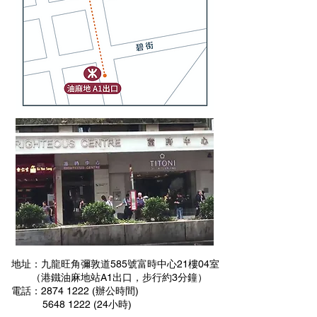
地址：九龍旺角彌敦道585號富時中心21樓04室
（港鐵油麻地站A1出口，步行約3分鐘）
電話：2874 1222 (辦公時間)
5648 1222
(24小時)