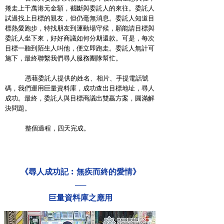
捲走上千萬港元金額，截斷與委託人的來往。委託人
試過找上目標的親友，但仍毫無消息。委託人知道目
標熱愛跑步，特找朋友到運動場守候，願能請目標與
委託人坐下來，好好商議如何分期還款。可是，每次
目標一聽到陌生人叫他，便立即跑走。委託人無計可
施下，最終聯繫我們尋人服務團隊幫忙。
憑藉委託人提供的姓名、相片、手提電話號
碼，我們運用巨量資料庫，成功查出目標地址，尋人
成功。最終，委託人與目標商議出雙贏方案，圓滿解
決問題。
整個過程，四天完成。
《尋人成功記︰無疾而終的愛情》
──
巨量資料庫之應用