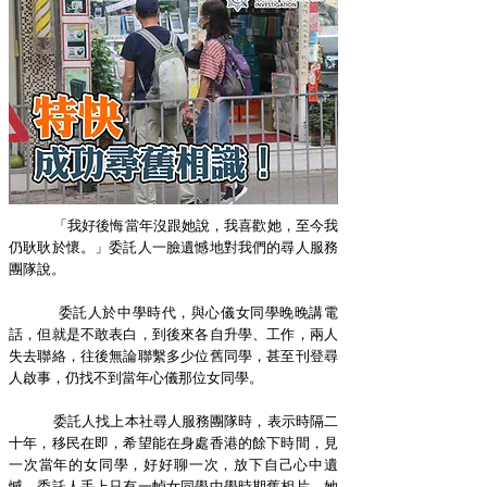
「我好後悔當年沒跟她說，我喜歡她，至今我
仍耿耿於懷。」委託人一臉遺憾地對我們的尋人服務
團隊說。
委託人於中學時代，與心儀女同學晚晚講電
話，但就是不敢表白，到後來各自升學、工作，兩人
失去聯絡，往後無論聯繫多少位舊同學，甚至刊登尋
人啟事，仍找不到當年心儀那位女同學。
委託人找上本社尋人服務團隊時，表示時隔二
十年，移民在即，希望能在身處香港的餘下時間，見
一次當年的女同學，好好聊一次，放下自己心中遺
憾。委託人手上只有一幀女同學中學時期舊相片、她