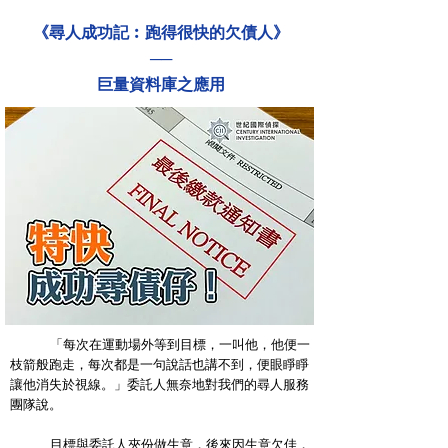
《尋人成功記︰跑得很快的欠債人》
──
巨量資料庫之應用
「每次在運動場外等到目標，一叫他，他便一
枝箭般跑走，每次都是一句說話也講不到，便眼睜睜
讓他消失於視線。」委託人無奈地對我們的尋人服務
團隊說。
目標與委託人夾份做生意，後來因生意欠佳，