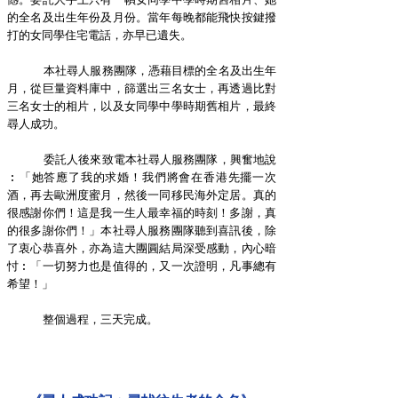
的全名及出生年份及月份。當年每晚都能飛快按鍵撥
打的女同學住宅電話，亦早已遺失。
本社尋人服務團隊，憑藉目標的全名及出生年
月，從巨量資料庫中，篩選出三名女士，再透過比對
三名女士的相片，以及女同學中學時期舊相片，最終
尋人成功。
委託人後來致電本社尋人服務團隊，興奮地說
︰「她答應了我的求婚！我們將會在香港先擺一次
酒，再去歐洲度蜜月，然後一同移民海外定居。真的
很感謝你們！這是我一生人最幸福的時刻！多謝，真
的很多謝你們！」本社尋人服務團隊聽到喜訊後，除
了衷心恭喜外，亦為這大團圓結局深受感動，內心暗
忖︰「一切努力也是值得的，又一次證明，凡事總有
希望！」
整個過程，三天完成。