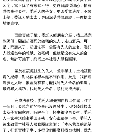
凶宅，當下除了有家歸不得，更終日誠惶誠恐，怕有
恐怖事件發生。委託人的子女，更因受驚過度，不敢
上學﹔委託人的太太，更因深受恐懼纏繞，一度提出
離婚賣樓。
面臨妻離子散，委託人經朋友介紹，找上某宗
教師傅，願能超渡死於凶宅的先人，走出窘局。可
是，問題來了，超渡法事，需要有先人的全名。委託
人找遍當年的報紙、凶宅網，但就是沒有先人的全
名。無計可施下，終找上本社尋人服務團隊。
基於在該處往生的先人，並非業主，土地註冊
處的紀錄，對此個案根本起不到作用。於是，我們透
過廣乏人脈，覆蓋所有有可能找到先人全名的渠道，
最終尋人成功，找到先人全名，順利完成法事。
完成法事後，委託人率先獨自搬回住處，住了
一個月，發現之前的怪事已沒再發生，期後陸續接太
太及子女回家住。時隔半年，怪事都沒再發生，委託
人一家生活續漸重回正軌，安心繼續住下去。委託人
後來致電本社尋人服務團隊道謝︰「本來我真的絕望
了，打算賣樓了事，多得你們那麼難找也找到，我先